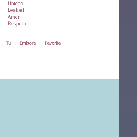
U
nidad
L
ealtad
A
mor
R
espeto
Emisora
Favorita
Tu
La red de