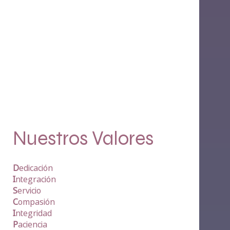
Nuestros Valores
D
edicación
I
ntegración
S
ervicio
C
ompasión
I
ntegridad
P
aciencia