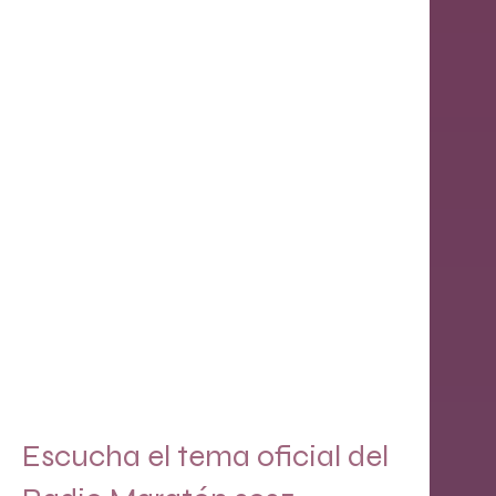
En la
Por Correo
Emisora
Envía tu donativo
Trae tu donativo
por correo a la
directo a la emisora
siguiente dirección :
en :
P.O. Box 1629
Bo. Algarrobo Sector
Mayagüez, P.R.
Cuba #1060
00681
Mayagüez, P.R.
00680
Escucha el tema oficial del